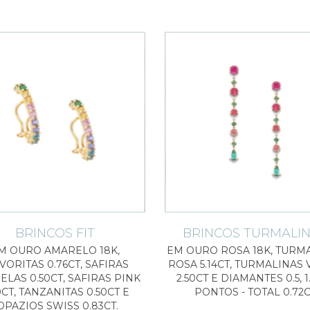
BRINCOS FIT
BRINCOS TURMALI
M OURO AMARELO 18K,
EM OURO ROSA 18K, TURM
VORITAS 0.76CT, SAFIRAS
ROSA 5.14CT, TURMALINAS
LAS 0.50CT, SAFIRAS PINK
2.50CT E DIAMANTES 0.5, 1.
0CT, TANZANITAS 0.50CT E
PONTOS - TOTAL 0.72
OPAZIOS SWISS 0.83CT.